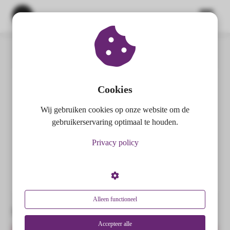
Home
Haarverzorging
ngen
 policy
Cookies
HAARVERZORGING
Wij gebruiken cookies op onze website om de
oneel
gebruikerservaring optimaal te houden.
onele
Een mooi, glanzend en gezond kapsel
Privacy policy
s zijn
begint bij de haarverzorging.
kelijk om
bsite te
ken. Ze
 gebruikt
Alleen functioneel
Berichten over Haarverzorging:
asisfuncties
der deze
Accepteer alle